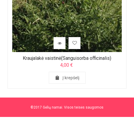
Kraujalakė vaistinė(Sanguisorba officinalis)
4,00
€
Į krepšelį
©2017 Gėlių namai. Visos teisės saugomos