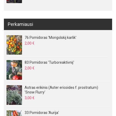
Perkamiausi
76 Pomidoras 'Mongolskij karlik'
2,00
€
83 Pomidoras 'Turboreaktivnij'
2,00
€
Astras erikinis (Aster ericoides f. prostratum)
'Snow Flurry'
3,00
€
33 Pomidoras 'Aurija'