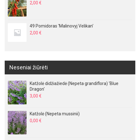
2,00
€
49 Pomidoras 'Malinovyj Velikan'
2,00
€
Neseniai žiūrėti
Katžolė didžiažiedė (Nepeta grandiflora) 'Blue
Dragon'
3,00
€
Katžolė (Nepeta mussinii)
0,00
€