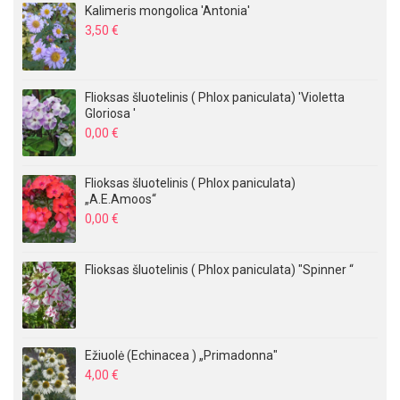
Kalimeris mongolica 'Antonia'
3,50
€
Flioksas šluotelinis ( Phlox paniculata) 'Violetta
Gloriosa '
0,00
€
Flioksas šluotelinis ( Phlox paniculata)
„A.E.Amoos“
0,00
€
Flioksas šluotelinis ( Phlox paniculata) "Spinner “
Ežiuolė (Echinacea ) „Primadonna"
4,00
€