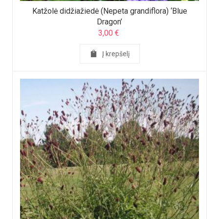
Katžolė didžiažiedė (Nepeta grandiflora) ‘Blue
Dragon’
3,00
€
Į krepšelį