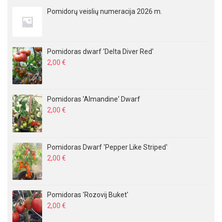
Pomidorų veislių numeracija 2026 m.
Pomidoras dwarf 'Delta Diver Red'
2,00
€
Pomidoras 'Almandine' Dwarf
2,00
€
Pomidoras Dwarf 'Pepper Like Striped'
2,00
€
Pomidoras 'Rozovij Buket'
2,00
€