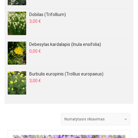
Dobilas (Trifollium)
3,00
€
Debesylas kardalapis (Inula ensifolia)
0,00
€
Burbulis europinis (Trollius europaeus)
3,00
€