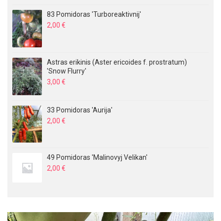
83 Pomidoras 'Turboreaktivnij'
2,00
€
Astras erikinis (Aster ericoides f. prostratum)
'Snow Flurry'
3,00
€
33 Pomidoras 'Aurija'
2,00
€
49 Pomidoras 'Malinovyj Velikan'
2,00
€