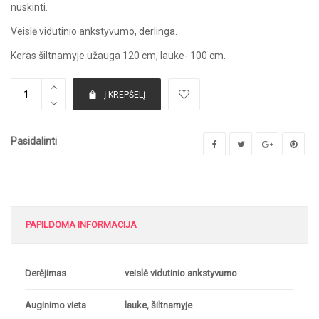
nuskinti.
Veislė vidutinio ankstyvumo, derlinga.
Keras šiltnamyje užauga 120 cm, lauke- 100 cm.
Į KREPŠELĮ
Pasidalinti
PAPILDOMA INFORMACIJA
Derėjimas
veislė vidutinio ankstyvumo
Auginimo vieta
lauke, šiltnamyje