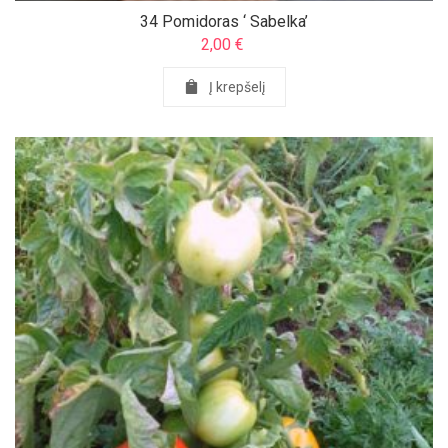
34 Pomidoras ‘ Sabelka’
2,00
€
Į krepšelį