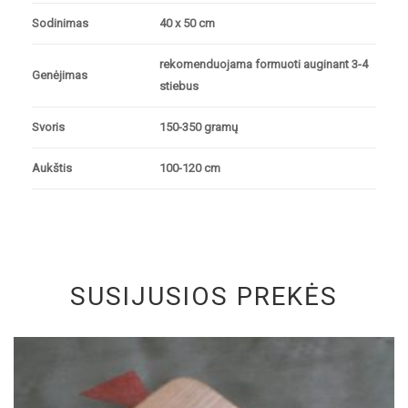
Sodinimas
40 x 50 cm
rekomenduojama formuoti auginant 3-4
Genėjimas
stiebus
Svoris
150-350 gramų
Aukštis
100-120 cm
SUSIJUSIOS PREKĖS