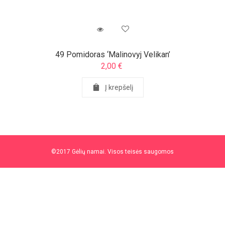
49 Pomidoras ‘Malinovyj Velikan’
2,00
€
Į krepšelį
©2017 Gėlių namai. Visos teisės saugomos