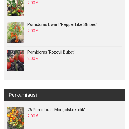
2,00
€
Pomidoras Dwarf 'Pepper Like Striped'
2,00
€
Pomidoras 'Rozovij Buket'
2,00
€
Perkamiausi
76 Pomidoras 'Mongolskij karlik'
2,00
€