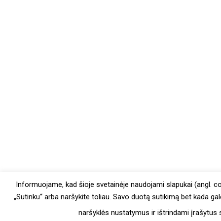
Informuojame, kad šioje svetainėje naudojami slapukai (angl. c
„Sutinku“ arba naršykite toliau. Savo duotą sutikimą bet kada ga
naršyklės nustatymus ir ištrindami įrašytus