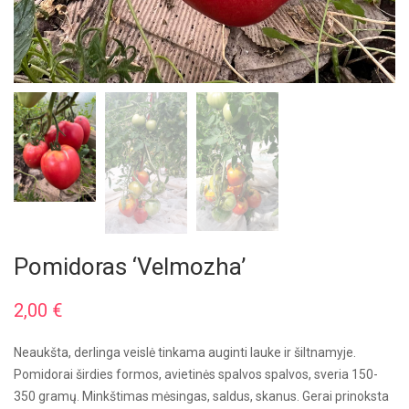
Pomidoras ‘Velmozha’
2,00
€
Neaukšta, derlinga veislė tinkama auginti lauke ir šiltnamyje.
Pomidorai širdies formos, avietinės spalvos spalvos, sveria 150-
350 gramų. Minkštimas mėsingas, saldus, skanus. Gerai prinoksta