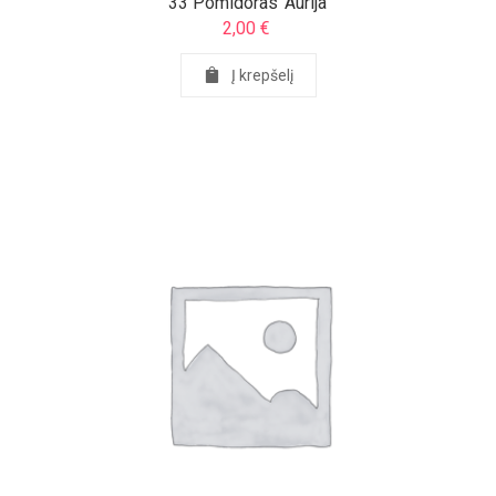
33 Pomidoras ‘Aurija’
2,00
€
Į krepšelį