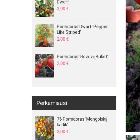
Dwarf
2,00
€
Pomidoras Dwarf 'Pepper
Like Striped'
2,00
€
Pomidoras 'Rozovij Buket'
2,00
€
Perkamiausi
76 Pomidoras 'Mongolskij
karlik'
2,00
€