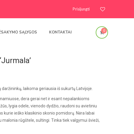
Prisijungti
0
ŽSAKYMO SĄLYGOS
KONTAKTAI
‘Jurmala’
 daržininkų, laikoma geriausia iš sukurtų Latvijoje.
ltnamiuose, dera gerai net ir esant nepalankioms
žūs, lygia odele, vienodo dydžio, raudoni su avietiniu
ms kurie ieško klasikinio skonio pomidorų. Nėra labai
u malonia rūgštele, sultingi. Tinka tiek valgymui švieži,