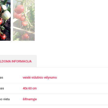
ILDOMA INFORMACIJA
as
veislė vidutinio vėlyvumo
mas
40x 60 cm
o vieta
šiltnamyje