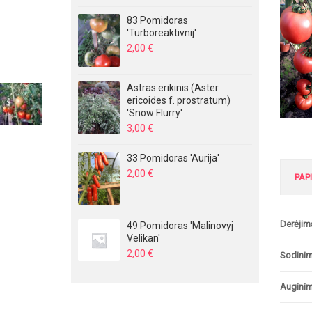
83 Pomidoras
'Turboreaktivnij'
2,00
€
Astras erikinis (Aster
ericoides f. prostratum)
'Snow Flurry'
3,00
€
33 Pomidoras 'Aurija'
2,00
€
PAP
Derėjim
49 Pomidoras 'Malinovyj
Velikan'
2,00
€
Sodini
Auginim