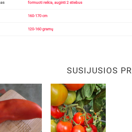
mas
formuoti reikia, auginti 2 stiebus
160-170 cm
120-160 gramų
SUSIJUSIOS P