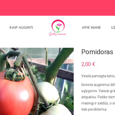
KAIP AUGINTI
APIE MANE
U
Pomidoras 
2,00
€
Veislė pamėgta latvių
Išvesta auginimui ši
sąlygoms. Vaisiai gra
atspalviu. Patiks tie
mėsingi ir saldūs, o s
tiek perdirbimui.