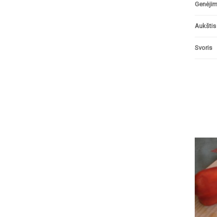
Genėji
Aukštis
Svoris