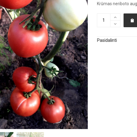
Krūmas neriboto aug
Pasidalinti