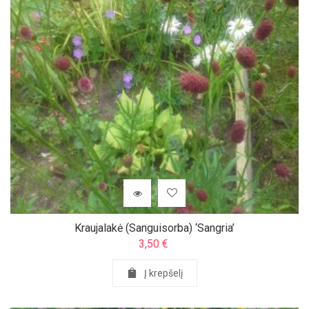
Kraujalakė (Sanguisorba) ‘Sangria’
3,50
€
Į krepšelį