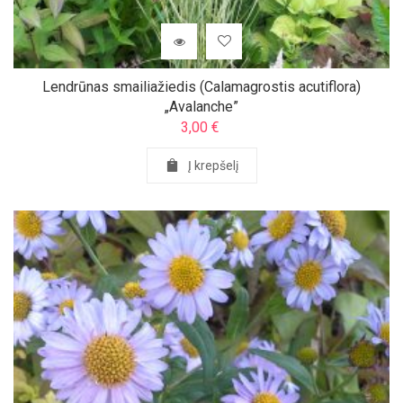
Lendrūnas smailiažiedis (Calamagrostis acutiflora)
„Avalanche”
3,00
€
Į krepšelį