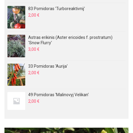
83 Pomidoras 'Turboreaktivnij'
2,00
€
Astras erikinis (Aster ericoides f. prostratum)
'Snow Flurry'
3,00
€
33 Pomidoras 'Aurija'
2,00
€
49 Pomidoras 'Malinovyj Velikan'
2,00
€