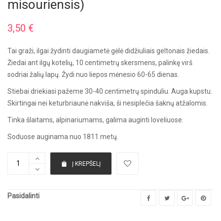
misouriensis)
3,50
€
Tai graži, ilgai žydinti daugiametė gėlė didžiuliais geltonais žiedais.
Žiedai ant ilgų kotelių, 10 centimetrų skersmens, palinkę virš
sodriai žalių lapų. Žydi nuo liepos mėnesio 60-65 dienas.
Stiebai driekiasi pažeme 30-40 centimetrų spinduliu. Auga kupstu.
Skirtingai nei keturbriaunė nakviša, ši nesiplečia šaknų atžalomis.
Tinka šlaitams, alpinariumams, galima auginti loveliuose.
Soduose auginama nuo 1811 metų.
Į KREPŠELĮ
Pasidalinti