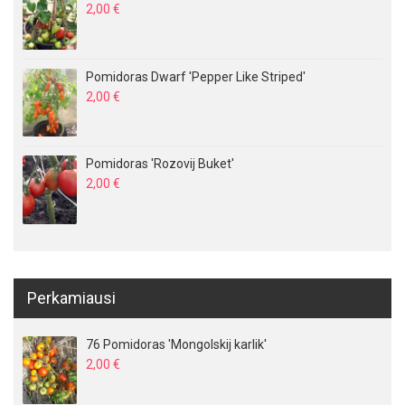
2,00
€
Pomidoras Dwarf 'Pepper Like Striped'
2,00
€
Pomidoras 'Rozovij Buket'
2,00
€
Perkamiausi
76 Pomidoras 'Mongolskij karlik'
2,00
€