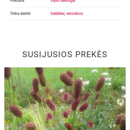
Priežiūra
tręšti saikingai
Tinka derinti
katilėliai
,
veronikos
SUSIJUSIOS PREKĖS