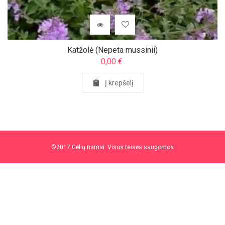
Katžolė (Nepeta mussinii)
0,00
€
Į krepšelį
©2017 Gėlių namai. Visos teisės saugomos