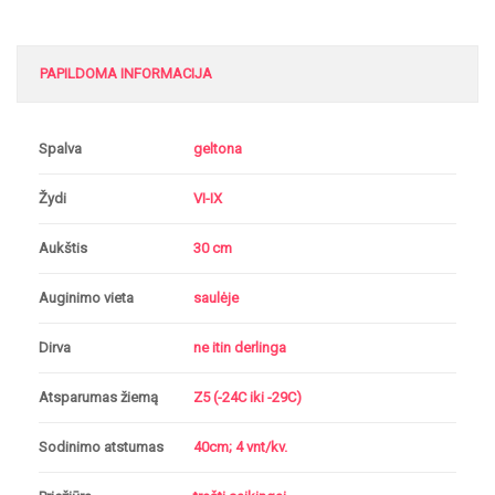
PAPILDOMA INFORMACIJA
Spalva
geltona
Žydi
VI-IX
Aukštis
30 cm
Auginimo vieta
saulėje
Dirva
ne itin derlinga
Atsparumas žiemą
Z5 (-24C iki -29C)
Sodinimo atstumas
40cm; 4 vnt/kv.