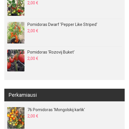
2,00
€
Pomidoras Dwarf 'Pepper Like Striped'
2,00
€
Pomidoras 'Rozovij Buket'
2,00
€
Perkamiausi
76 Pomidoras 'Mongolskij karlik'
2,00
€