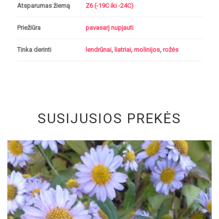
Atsparumas žiemą
Z6 (-19C iki -24C)
Priežiūra
pavasarį nupjauti
Tinka derinti
lendrūnai
,
liatriai
,
molinijos
,
rožės
SUSIJUSIOS PREKĖS