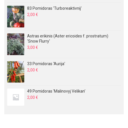
83 Pomidoras 'Turboreaktivnij'
2,00
€
Astras erikinis (Aster ericoides f. prostratum)
'Snow Flurry'
3,00
€
33 Pomidoras 'Aurija'
2,00
€
49 Pomidoras 'Malinovyj Velikan'
2,00
€