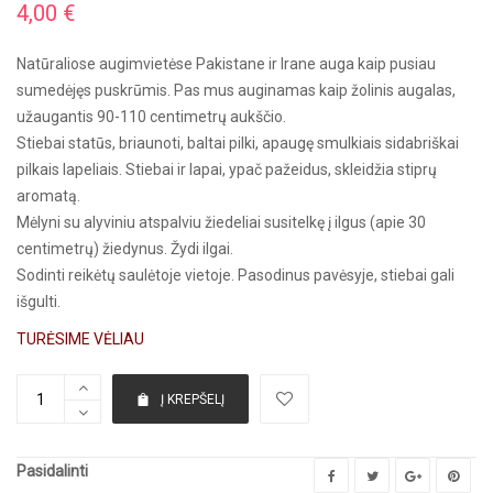
4,00
€
Natūraliose augimvietėse Pakistane ir Irane auga kaip pusiau
sumedėjęs puskrūmis. Pas mus auginamas kaip žolinis augalas,
užaugantis 90-110 centimetrų aukščio.
Stiebai statūs, briaunoti, baltai pilki, apaugę smulkiais sidabriškai
pilkais lapeliais. Stiebai ir lapai, ypač pažeidus, skleidžia stiprų
aromatą.
Mėlyni su alyviniu atspalviu žiedeliai susitelkę į ilgus (apie 30
centimetrų) žiedynus. Žydi ilgai.
Sodinti reikėtų saulėtoje vietoje. Pasodinus pavėsyje, stiebai gali
išgulti.
TURĖSIME VĖLIAU
Į KREPŠELĮ
Pasidalinti