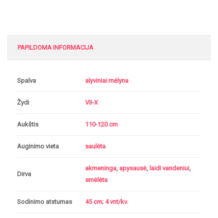
PAPILDOMA INFORMACIJA
Spalva
alyviniai mėlyna
Žydi
VII-X
Aukštis
110-120 cm
Auginimo vieta
saulėta
akmeninga
,
apysausė
,
laidi vandeniui
,
Dirva
smėlėta
Sodinimo atstumas
45 cm; 4 vnt/kv.