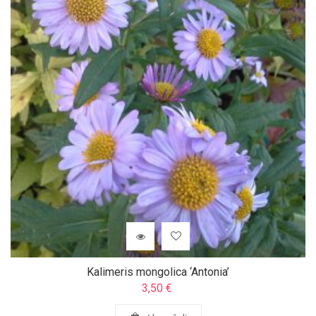
Kalimeris mongolica ‘Antonia’
3,50
€