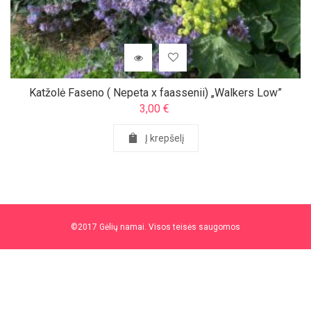
Katžolė Faseno ( Nepeta x faassenii) „Walkers Low”
3,00
€
Į krepšelį
©2017 Gėlių namai. Visos teisės saugomos