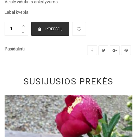
Veislė vidutinio ankstyvumo.
Labai kvepia.
Į KREPŠELĮ
Pasidalinti
SUSIJUSIOS PREKĖS