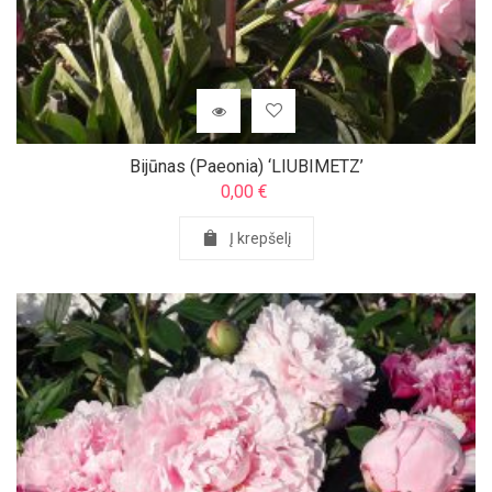
Bijūnas (Paeonia) ‘LIUBIMETZ’
0,00
€
Į krepšelį