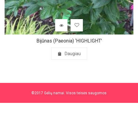
Bijūnas (Paeonia) ‘HIGHLIGHT’
Daugiau
©2017 Gėlių namai. Visos teisės saugomos