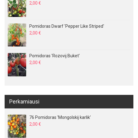
2,00
€
Pomidoras Dwarf 'Pepper Like Striped'
2,00
€
Pomidoras 'Rozovij Buket'
2,00
€
Perkamiausi
76 Pomidoras 'Mongolskij karlik'
2,00
€