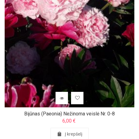
Bijūnas (Paeonia) Nežinoma veislė Nr. 0-8
6,00
€
Į krepšelį