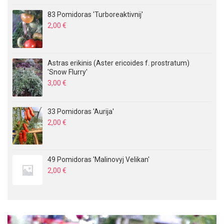
83 Pomidoras 'Turboreaktivnij'
2,00
€
Astras erikinis (Aster ericoides f. prostratum)
'Snow Flurry'
3,00
€
33 Pomidoras 'Aurija'
2,00
€
49 Pomidoras 'Malinovyj Velikan'
2,00
€