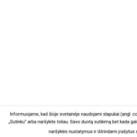
Informuojame, kad šioje svetainėje naudojami slapukai (angl. c
„Sutinku“ arba naršykite toliau. Savo duotą sutikimą bet kada ga
naršyklės nustatymus ir ištrindami įrašytus