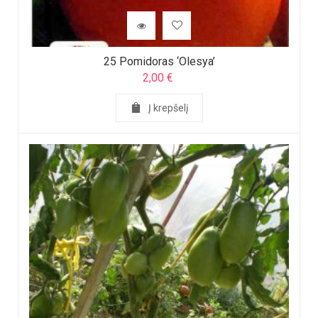
25 Pomidoras ‘Olesya’
2,00
€
Į krepšelį