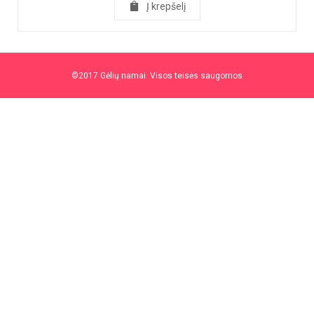
Į krepšelį
©2017 Gėlių namai. Visos teisės saugomos