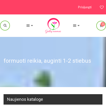
Prisijungti
0
formuoti reikia, auginti 1-2 stiebus
Naujienos kataloge