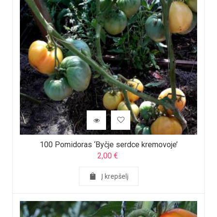
100 Pomidoras ‘Byčje serdce kremovoje’
2,00
€
Į krepšelį