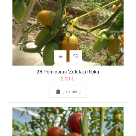
28 Pomidoras ‘Zolotaja Ribka’
2,00
€
Į krepšelį