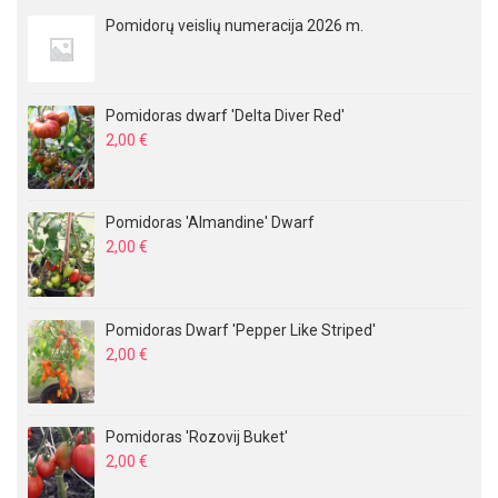
Pomidorų veislių numeracija 2026 m.
Pomidoras dwarf 'Delta Diver Red'
2,00
€
Pomidoras 'Almandine' Dwarf
2,00
€
Pomidoras Dwarf 'Pepper Like Striped'
2,00
€
Pomidoras 'Rozovij Buket'
2,00
€