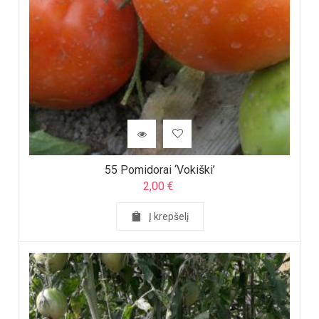
55 Pomidorai ‘Vokiški’
2,00
€
Į krepšelį