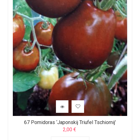
67 Pomidoras ‘Japonskij Triufel Tschiornij’
2,00
€