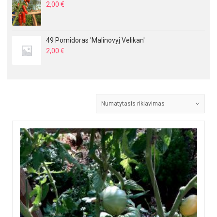
2,00
€
49 Pomidoras 'Malinovyj Velikan'
2,00
€