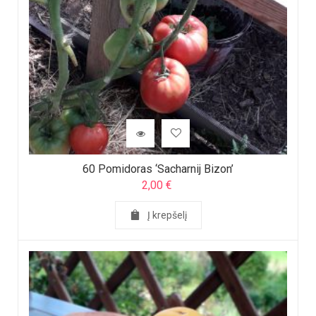
60 Pomidoras ‘Sacharnij Bizon’
2,00
€
Į krepšelį