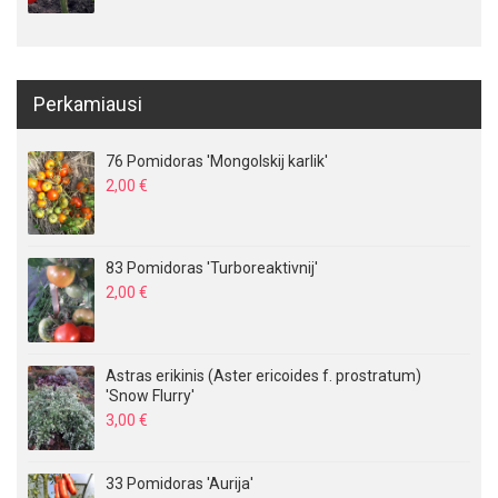
Perkamiausi
76 Pomidoras 'Mongolskij karlik'
2,00
€
83 Pomidoras 'Turboreaktivnij'
2,00
€
Astras erikinis (Aster ericoides f. prostratum)
'Snow Flurry'
3,00
€
33 Pomidoras 'Aurija'