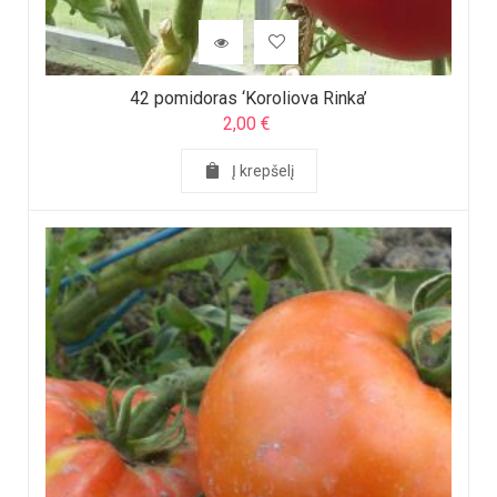
42 pomidoras ‘Koroliova Rinka’
2,00
€
Į krepšelį