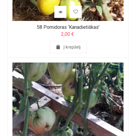
58 Pomidoras ‘Kanadietiškas’
2,00
€
Į krepšelį