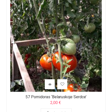
57 Pomidoras ‘Belaruskoje Serdce’
2,00
€