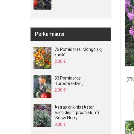
Perkamiausi
76 Pomidoras 'Mongolskij
karlik'
2,00
€
83 Pomidoras
(Ph
'Turboreaktivnij'
2,00
€
Astras erikinis (Aster
ericoides f. prostratum)
'Snow Flurry'
3,00
€