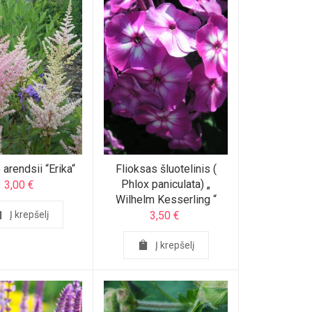
 arendsii “Erika“
Flioksas šluotelinis (
Phlox paniculata) „
3,00
€
Wilhelm Kesserling “
Į krepšelį
3,50
€
Į krepšelį