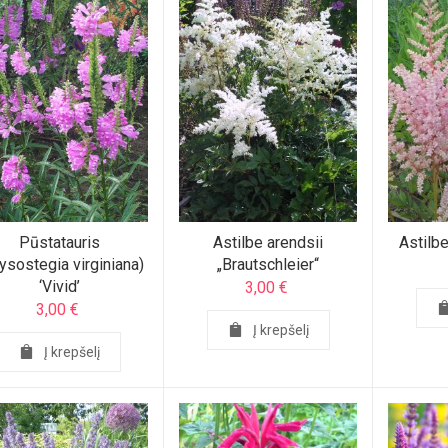
Pūstatauris
Astilbe arendsii
Astilbe
ysostegia virginiana)
„Brautschleier“
‘Vivid’
3,00
€
3,00
€
Į krepšelį
Į krepšelį