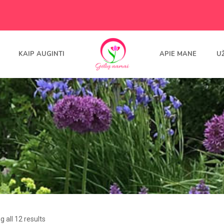
KAIP AUGINTI
APIE MANE
U
 all 12 results