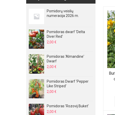
Pomidorų veislių
numeracija 2026 m.
Pomidoras dwarf 'Delta
Diver Red'
2,00
€
Pomidoras 'Almandine'
Dwarf
2,00
€
Bur
Pomidoras Dwarf 'Pepper
Like Striped'
2,00
€
Pomidoras 'Rozovij Buket'
2,00
€