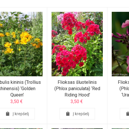
bulis kininis (Trollius
Flioksas šluotelinis
Fliok
chinensis) ‘Golden
(Phlox paniculata) ‘Red
(Phl
Queen’
Riding Hood’
‘Ur
3,50
€
3,50
€
Į krepšelį
Į krepšelį