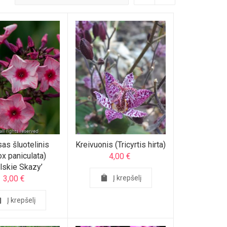
sas šluotelinis
Kreivuonis (Tricyrtis hirta)
ox paniculata)
4,00
€
alskie Skazy’
3,00
€
Į krepšelį
Į krepšelį